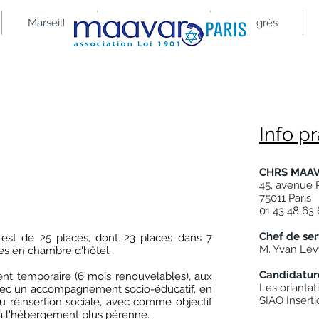
Marseille
L'association
Congrés
Info p
 de réinsertion sociale
CHRS MAAV
45, avenue 
75011 Paris
01 43 48 63
Chef de ser
 est de 25 places, dont 23 places dans
7
M. Yvan Lev
ces en chambre d'hôtel.
Candidature
t temporaire (6 mois renouvelables), aux
Les orianta
avec un accompagnement socio-éducatif, en
SIAO Inserti
ou réinsertion sociale, avec comme objectif
 à l'hébergement plus pérenne.