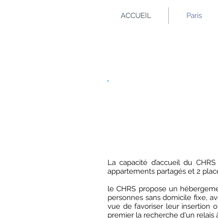
ACCUEIL
Paris
CHRS
Centre d’herbergement &
La capacité d’accueil du CHRS
appartements partagés
et 2 pla
le CHRS propose un hébergemen
personnes sans domicile fixe, 
vue de favoriser leur insertion 
premier la recherche d'un relais