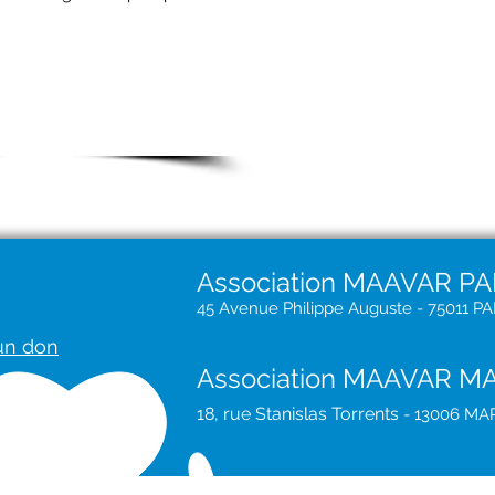
 places
Association MAAVAR PA
45 Avenue Philippe Auguste - 75011 PA
 un don
Association MAAVAR M
18, rue St
anislas Torrents
- 13006 MA