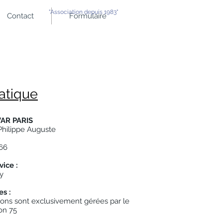
"Association depuis 1983"
Contact
Formulaire
ratique
AR PARIS
Philippe Auguste
 66
vice :
y
s :
tions sont exclusivement gérées par le
on 75