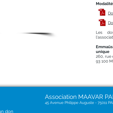
Modalité
Do
 places
Do
Les do
l'associa
Emmaüs
unique
260, rue
93 100 M
Association MAAVAR PA
45 Avenue Philippe Auguste - 75011 PA
 un don