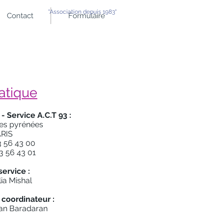
"Association depuis 1983"
Contact
Formulaire
ratique
ratique
 Service A.C.T 93 :
des pyrénées
ARIS
43 56 43 00
43 56 43 01
service :
ia Mishal
coordinateur :
an Baradaran