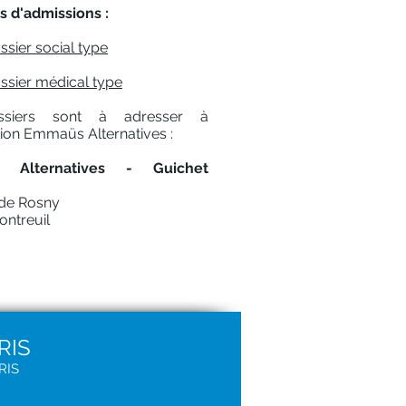
s d'admissions :
ssier social type
ssier médical type
ssiers sont à adresser à
tion Emmaüs Alternatives :
 Alternatives - Guichet
 de Rosny
ontreuil
RIS
RIS