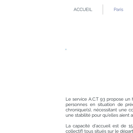
ACCUEIL
Paris
A.C.T 93
Appartements de coordi
Le service A.C.T 93 propose un
personnes en situation de préca
chronique(s), nécessitant une c
une stabilité pour qu'elles aient 
La capacité d'accueil est de 1
collectif) tous situés sur le dép