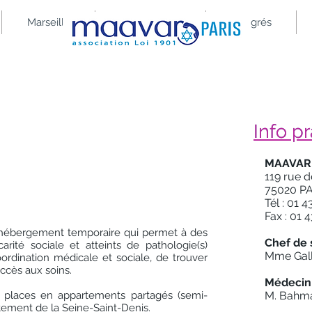
Marseille
L'association
Congrés
Info p
Info p
nation thérapeutique (ACT)
MAAVAR -
119 rue 
75020 P
Tél : 01 
Fax : 01 
 hébergement temporaire qui permet à des
Chef de 
rité sociale et atteints de pathologie(s)
Mme Gall
oordination médicale et sociale, de trouver
accès aux soins.
Médecin 
5 places en appartements partagés (semi-
M. Bahm
artement de la Seine-Saint-Denis.